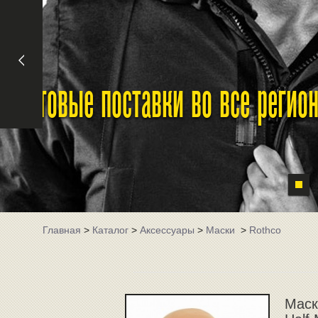
Оптовые поставки во все реги
Главная
>
Каталог
>
Аксессуары
>
Маски
>
Rothco
Маск