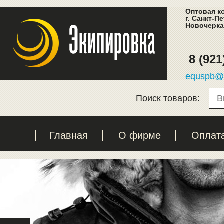
Оптовая к
г. Санкт-П
Новочеркас
8 (921
equspb@l
Поиск товаров:
Главная
О фирме
Оплат