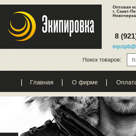
Оптовая к
г. Санкт-П
Новочеркас
8 (921
equspb@l
Поиск товаров:
Главная
О фирме
Оплат