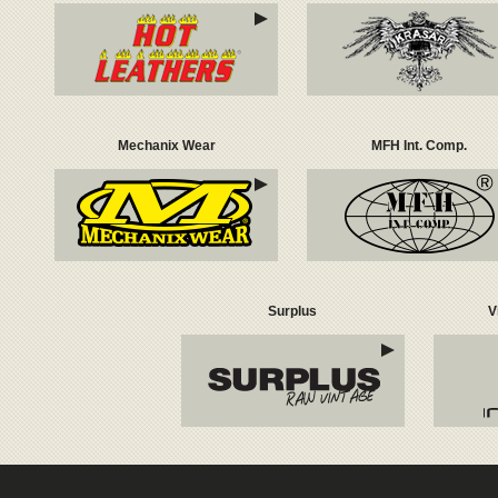
Mechanix Wear
MFH Int. Comp.
Surplus
V