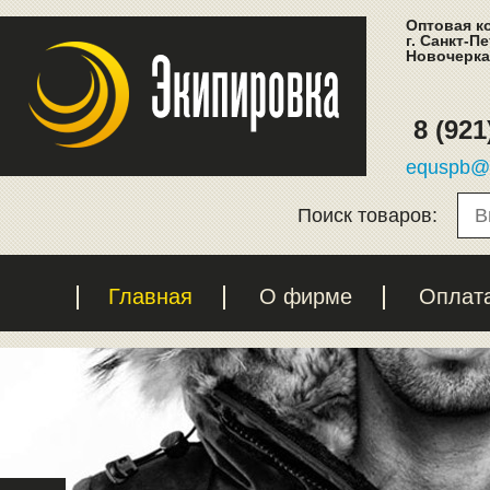
Оптовая к
г. Санкт-П
Новочеркас
8 (921
equspb@l
Поиск товаров:
Главная
О фирме
Оплат