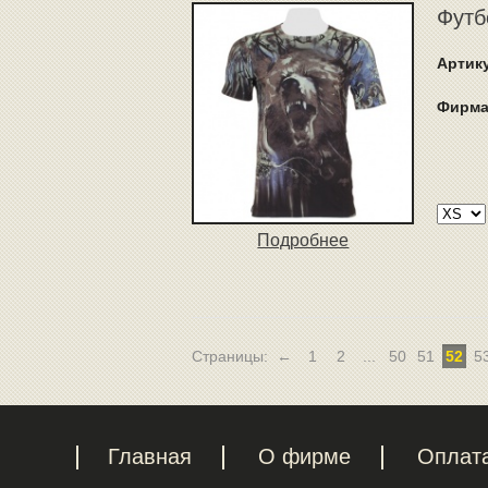
Футб
Артик
Фирма
Подробнее
Страницы:
←
1
2
...
50
51
52
5
Главная
О фирме
Оплат