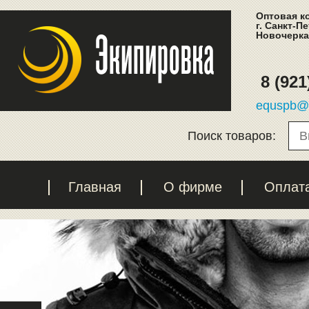
Оптовая к
г. Санкт-П
Новочеркас
8 (921
equspb@l
Поиск товаров:
Главная
О фирме
Оплат