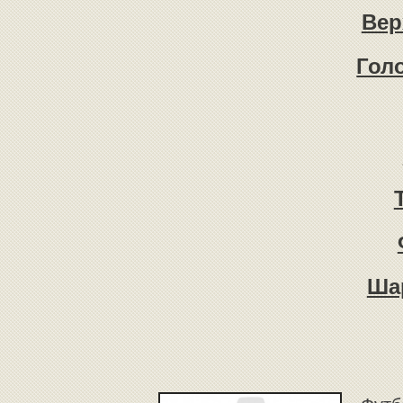
Вер
Гол
Ша