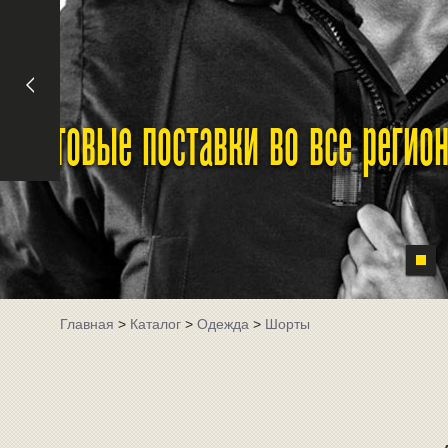
Оптовые поставки во все реги
Главная
>
Каталог
>
Одежда
>
Шорты