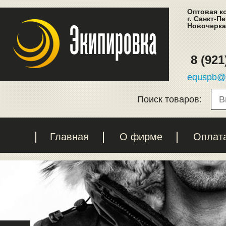
Оптовая к
г. Санкт-П
Новочеркас
8 (921
equspb@l
Поиск товаров:
Главная
О фирме
Оплат