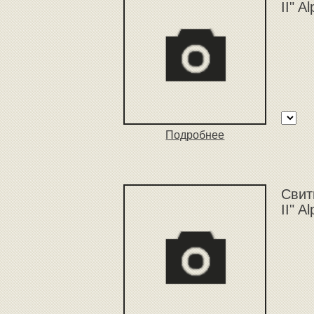
II" A
Подробнее
Свит
II" A