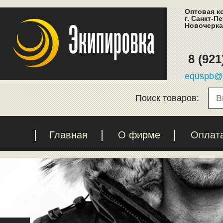
Оптовая к
г. Санкт-П
Новочеркас
8 (921
equspb@l
Поиск товаров:
Главная
О фирме
Оплат