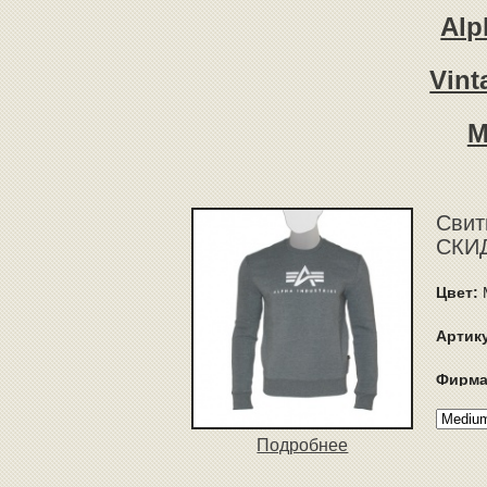
Alp
Vint
M
Свит
СКИД
Цвет:
Артик
Фирма
Подробнее