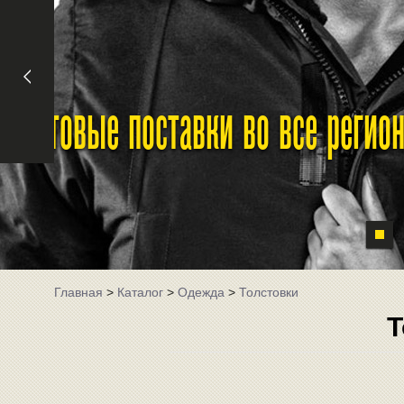
Оптовые поставки во все реги
Главная
>
Каталог
>
Одежда
>
Толстовки
Т