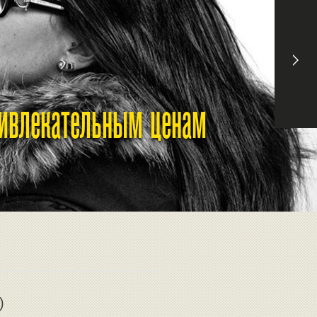
ривлекательным ценам
)