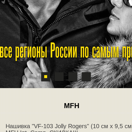
 все регионы России по самым п
MFH
Нашивка "VF-103 Jolly Rogers" (10 см x 9,5 см