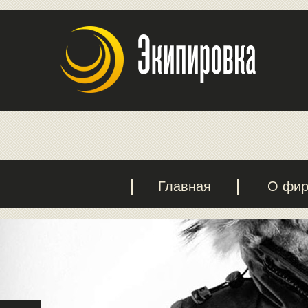
Главная
О фи