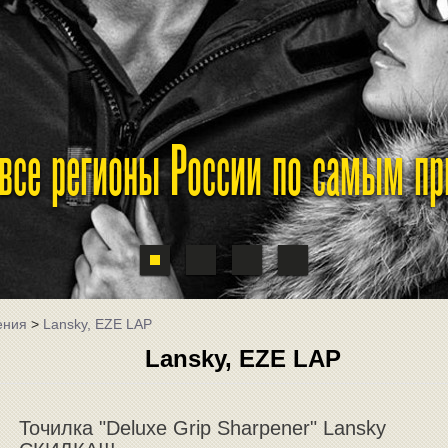
 все регионы России по самым п
ения
>
Lansky, EZE LAP
Lansky, EZE LAP
Точилка "Deluxe Grip Sharpener" Lansky