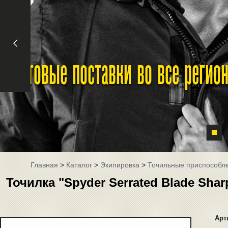
Оптовые поставки во все реги
Главная
>
Каталог
>
Экипировка
>
Точильные приспособл
Точилка "Spyder Serrated Blade Sha
Арт