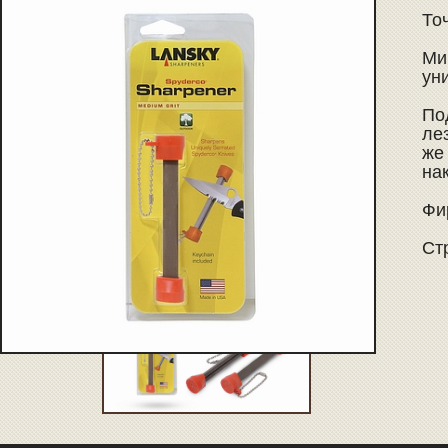
Точ
Ми
ун
По
ле
же
нак
Фи
Ст