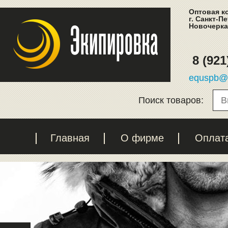
Оптовая к
г. Санкт-П
Новочеркас
8 (921
equspb@l
Поиск товаров:
Главная
О фирме
Оплат