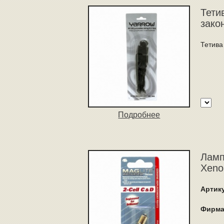
Тети
зако
Тетива
Подробнее
Ламп
Xeno
Артик
Фирма