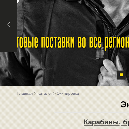
Оптовые поставки во все реги
Главная
>
Каталог
>
Экипировка
Э
Карабины, бр