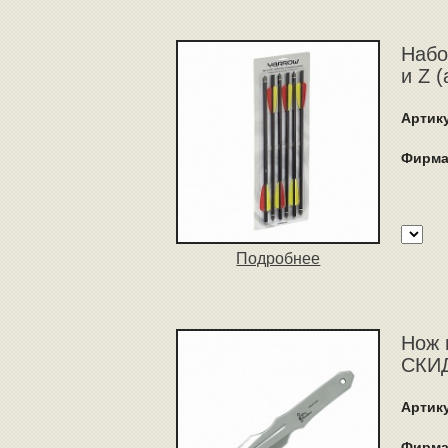
Набо
и Z 
Артик
Фирма
Подробнее
Нож 
СКИД
Артик
Фирма