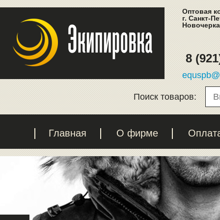
Оптовая к
г. Санкт-П
Новочеркас
8 (921
equspb@l
Поиск товаров:
Главная
О фирме
Оплат