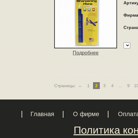
Артик
Фирма
Стран
Подробнее
Страницы:
←
1
2
3
4
...
9
1
Главная
О фирме
Оплат
Политика ко