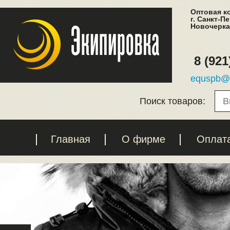
Оптовая к
г. Санкт-П
Новочеркас
8 (921
equspb@l
Поиск товаров:
Главная
О фирме
Оплат