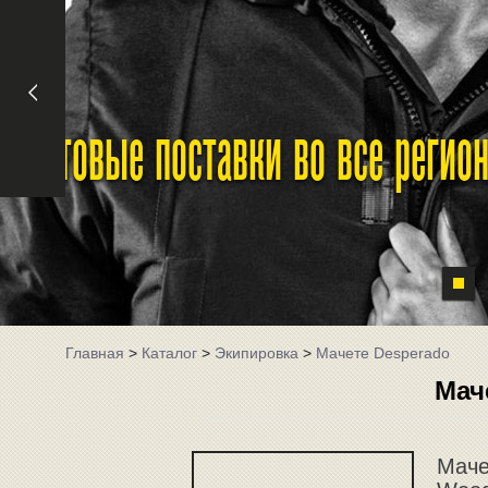
Оптовые поставки во все реги
Главная
>
Каталог
>
Экипировка
>
Mачете Desperado
Mач
Маче