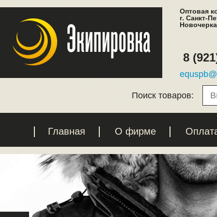
Оптовая к
г. Санкт-П
Новочеркас
8 (921
equspb@l
Поиск товаров:
Главная
О фирме
Оплат