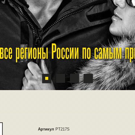
 все регионы России по самым п
Артикул
PT217S