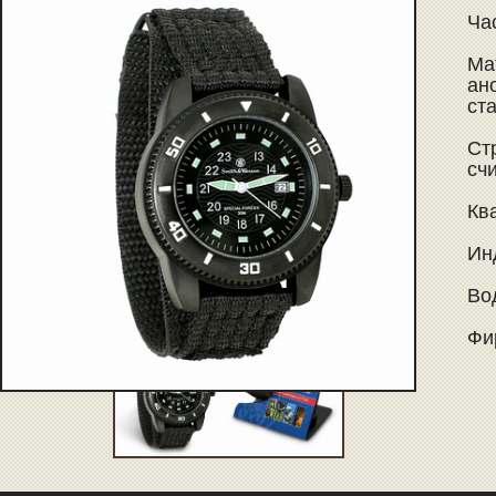
Ча
Ма
ан
ст
Ст
сч
Кв
Ин
Во
Фи