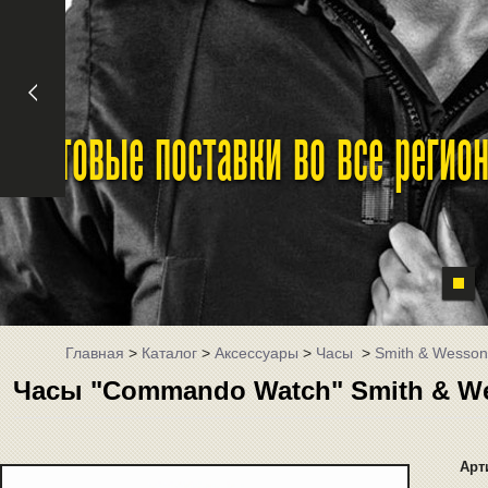
Оптовые поставки во все реги
Главная
>
Каталог
>
Аксессуары
>
Часы
>
Smith & Wesson
Часы "Commando Watch" Smith & W
Арт