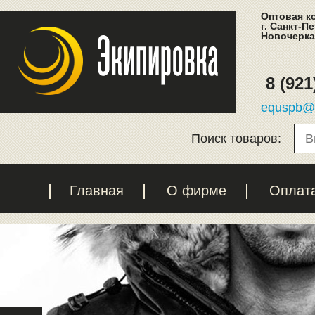
Оптовая к
г. Санкт-П
Новочеркас
8 (921
equspb@l
Поиск товаров:
Главная
О фирме
Оплат