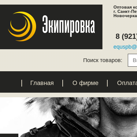
Оптовая к
г. Санкт-П
Новочеркас
8 (921
equspb@l
Поиск товаров:
Главная
О фирме
Оплат