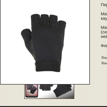
Пе
Ма
ка
Ма
(с
не
Фи
Bla
Bla