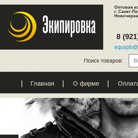
Оптовая к
г. Санкт-П
Новочеркас
8 (921
equspb@l
Поиск товаров:
Главная
О фирме
Оплат