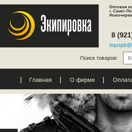
Оптовая к
г. Санкт-П
Новочеркас
8 (921
equspb@l
Поиск товаров:
Главная
О фирме
Оплат