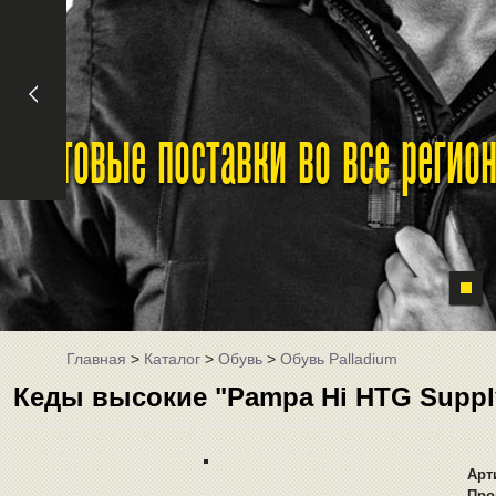
Оптовые поставки во все реги
Главная
>
Каталог
>
Обувь
>
Обувь Palladium
Кеды высокие "Pampa Hi HTG Supply
Арт
Про