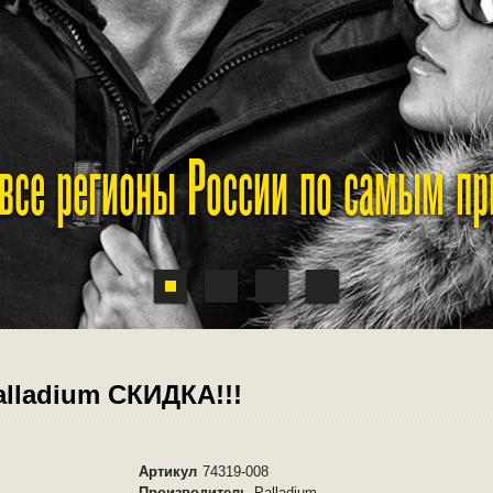
 все регионы России по самым п
alladium СКИДКА!!!
Артикул
74319-008
Производитель
Palladium