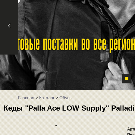
Оптовые поставки во все реги
Главная
>
Каталог
>
Обувь
Кеды "Palla Ace LOW Supply" Pallad
Арт
Про