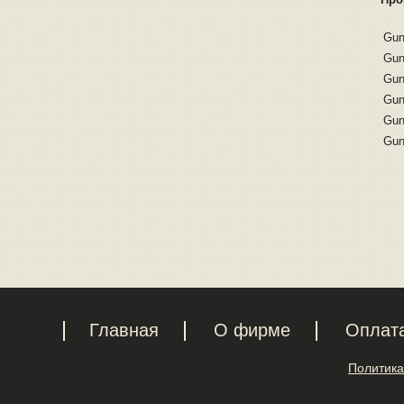
Gun
Gun
Gun
Gun
Gun
Gun
Главная
О фирме
Оплат
Политика