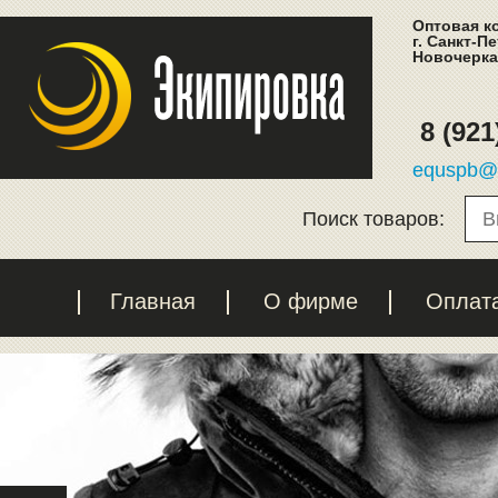
Оптовая к
г. Санкт-П
Новочеркас
8 (921
equspb@l
Поиск товаров:
Главная
О фирме
Оплат