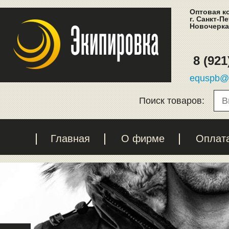
Оптовая к
г. Санкт-П
Новочеркас
8 (921
equspb@l
Поиск товаров:
Главная
О фирме
Оплат