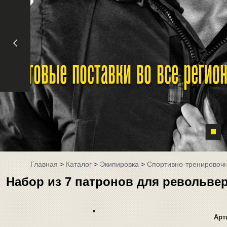
Оптовые поставки во все реги
Главная
>
Каталог
>
Экипировка
>
Спортивно-тренировоч
Набор из 7 патронов для револьвер
Арт