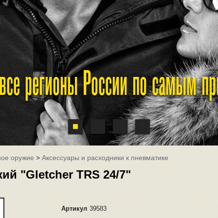
 все регионы России по самым п
ное оружие
>
Аксессуары и расходники к пневматике
й "Gletcher TRS 24/7"
Артикул
39583