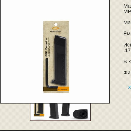
Ма
MP
Ма
Ёмк
Ис
.17
В 
Фи
У