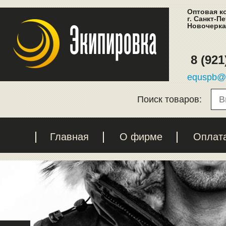
Оптовая к
г. Санкт-П
Новочеркас
8 (921
equspb@l
Поиск товаров:
Главная
О фирме
Оплат