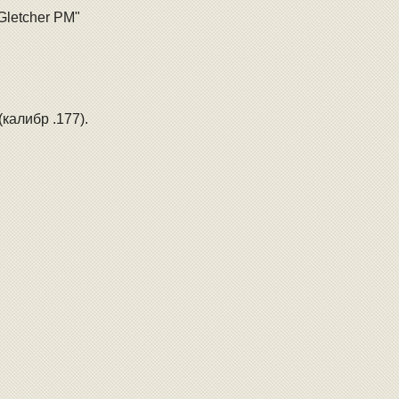
Gletcher PM"
калибр .177).