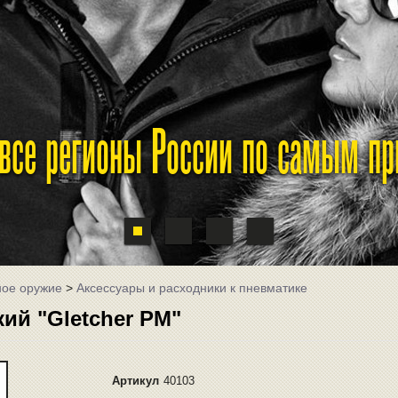
 все регионы России по самым п
ное оружие
>
Аксессуары и расходники к пневматике
ий "Gletcher PM"
Артикул
40103