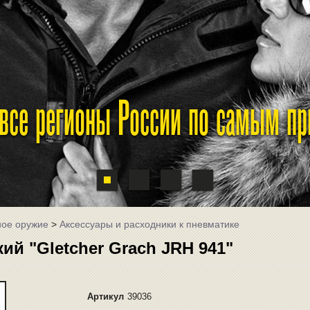
 все регионы России по самым п
ное оружие
>
Аксессуары и расходники к пневматике
ий "Gletcher Grach JRH 941"
Артикул
39036