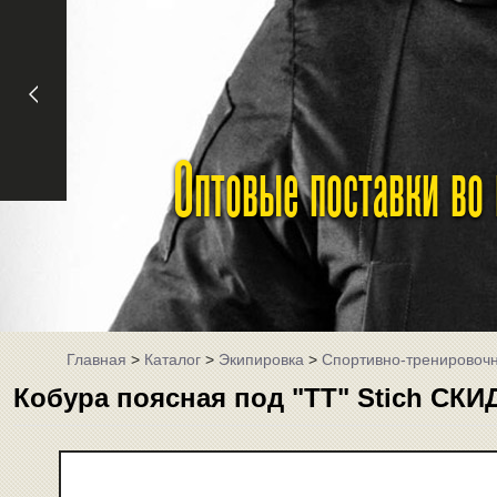
Оптовые поставки во
Главная
>
Каталог
>
Экипировка
>
Спортивно-тренировоч
Кобура поясная под "TT" Stich СКИД