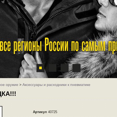
 все регионы России по самым п
ное оружие
>
Аксессуары и расходники к пневматике
КА!!!
Артикул
40725