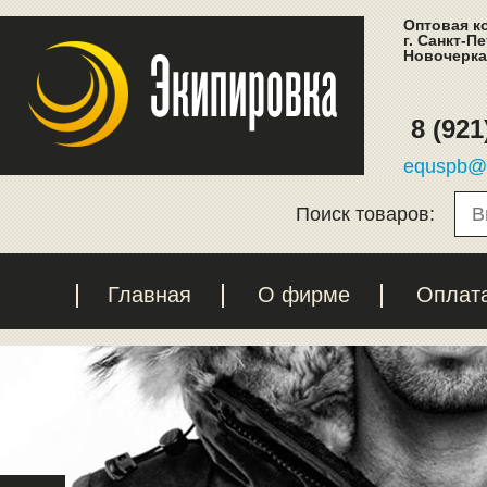
Оптовая к
г. Санкт-П
Новочеркас
8 (921
equspb@l
Поиск товаров:
Главная
О фирме
Оплат