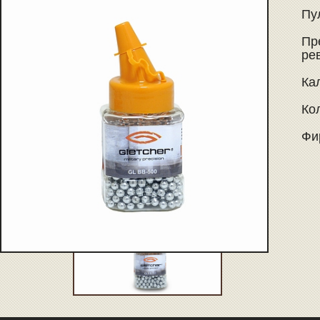
Пу
Пр
ре
Кал
Ко
Фи