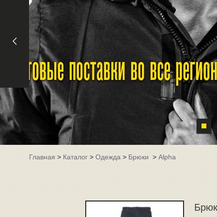
Оптовые поставки во все реги
Главная
>
Каталог
>
Одежда
>
Брюки
>
Alpha
Брюк