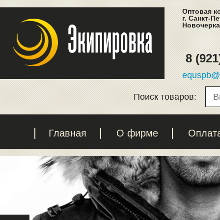
Оптовая к
г. Санкт-П
Новочеркас
8 (921
equspb@l
Поиск товаров:
Главная
О фирме
Оплат