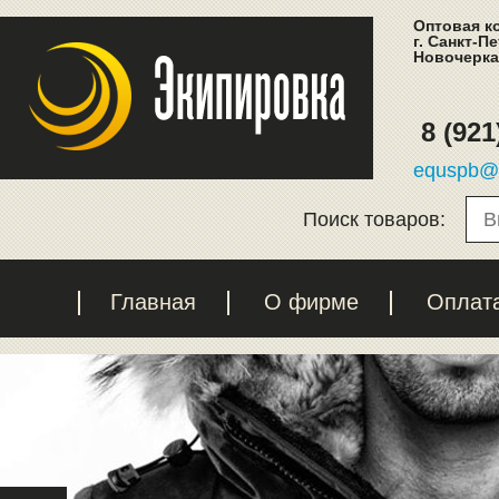
Оптовая к
г. Санкт-П
Новочеркас
8 (921
equspb@l
Поиск товаров:
Главная
О фирме
Оплат