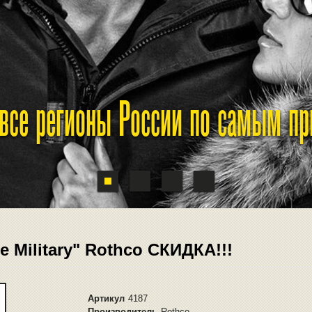
 все регионы России по самым п
 Military" Rothco СКИДКА!!!
Артикул
4187
Производитель
Rothco