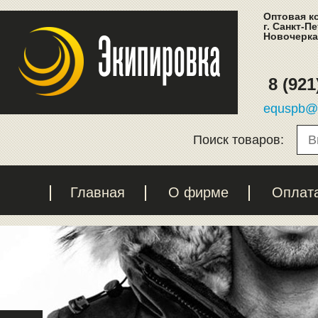
Оптовая к
г. Санкт-П
Новочеркас
8 (921
equspb@l
Поиск товаров:
Главная
О фирме
Оплат