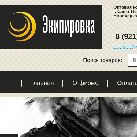
Оптовая к
г. Санкт-П
Новочеркас
8 (921
equspb@l
Поиск товаров:
Главная
О фирме
Оплат