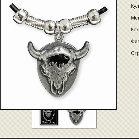
Кул
Мет
Ко
Фир
Стр