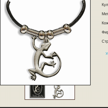
Кул
Мет
Ко
Фир
Стр
У