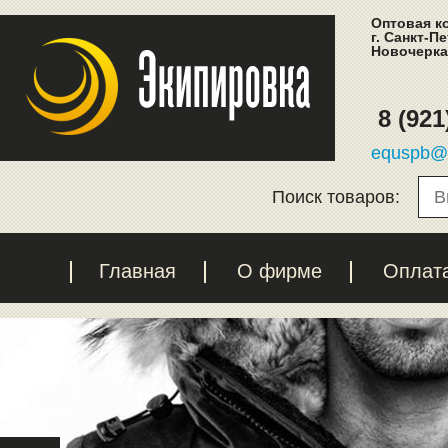
Оптовая к
г. Санкт-П
Новочеркас
8 (921
equspb@l
Поиск товаров:
Главная
О фирме
Оплат