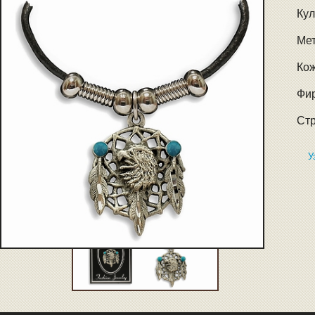
Кул
Мет
Ко
Фир
Стр
У