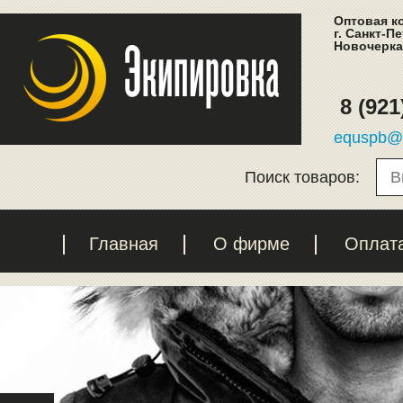
Оптовая к
г. Санкт-П
Новочеркас
8 (921
equspb@l
Поиск товаров:
Главная
О фирме
Оплат