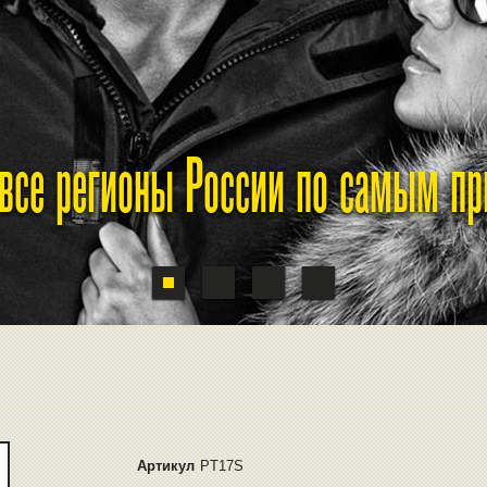
 все регионы России по самым п
Артикул
PT17S