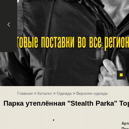
Оптовые поставки во все реги
Главная
>
Каталог
>
Одежда
>
Верхняя одежда
Парка утеплённая "Stealth Parka" T
Арт
Про