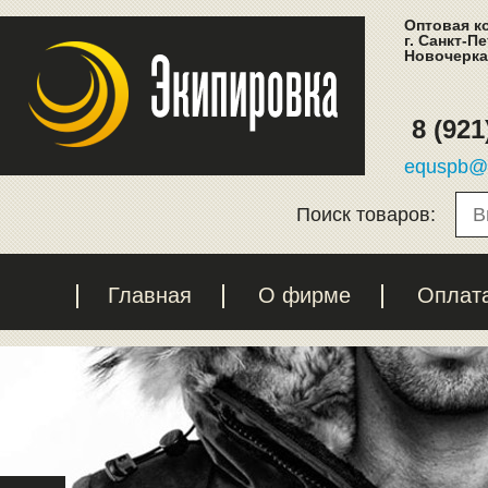
Оптовая к
г. Санкт-П
Новочеркас
8 (921
equspb@l
Поиск товаров:
Главная
О фирме
Оплат