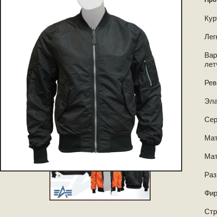
Кур
Лег
Вар
лет
Рев
Эла
Сер
Мат
Мат
Раз
Фир
Стр