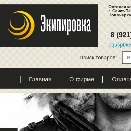
Оптовая к
г. Санкт-П
Новочеркас
8 (921
equspb@l
Поиск товаров:
Главная
О фирме
Оплат