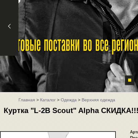
Оптовые поставки во все реги
Главная
>
Каталог
>
Одежда
>
Верхняя одежда
Куртка "L-2B Scout" Alpha СКИДКА!!
Арт
Про