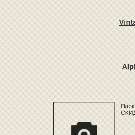
Vint
Alp
Парк
СКИД