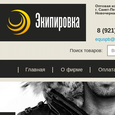
Оптовая к
г. Санкт-П
Новочеркас
8 (921
equspb@l
Поиск товаров:
Главная
О фирме
Оплат