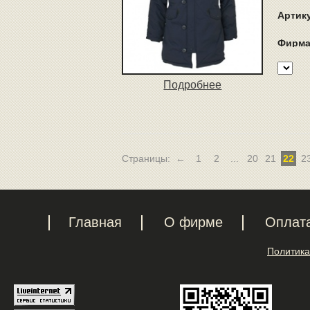
Артик
Фирма
Подробнее
Страницы:
←
1
2
...
20
21
22
2
Главная
О фирме
Оплат
Политика