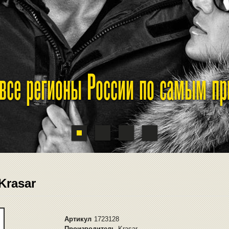
 все регионы России по самым п
Krasar
Артикул
1723128
Производитель
Krasar