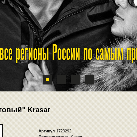
 все регионы России по самым п
товый" Krasar
Артикул
1723292
Производитель
Krasar