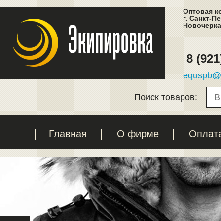
Оптовая к
г. Санкт-П
Новочеркас
8 (921
equspb@l
Поиск товаров:
Главная
О фирме
Оплат