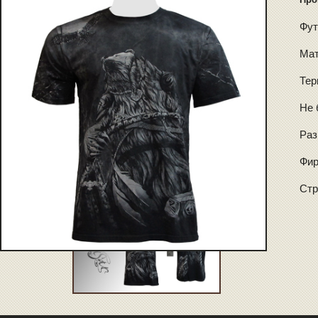
Фут
Мат
Тер
Не 
Раз
Фир
Стр