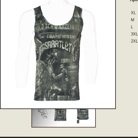
XL
M
L
3XL
2XL