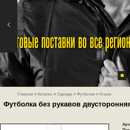
Оптовые поставки во все реги
Главная
>
Каталог
>
Одежда
>
Футболки
>
Krasar
Футболка без рукавов двустороння
Арт
Про