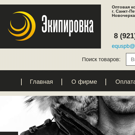
Оптовая к
г. Санкт-П
Новочеркас
8 (921
equspb@l
Поиск товаров:
Главная
О фирме
Оплат