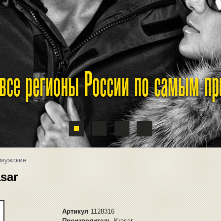
 все регионы России по самым п
 мужские
sar
Артикул
1128316
Производитель
Krasar