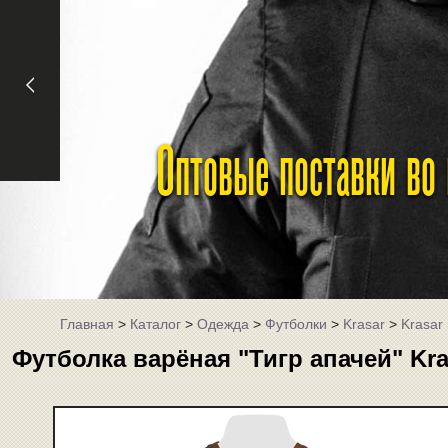
Оптовые поставки во
Главная
>
Каталог
>
Одежда
>
Футболки
>
Krasar
>
Krasar
Футболка варёная "Тигр апачей" Kra