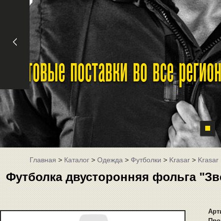
Оптовые поставки во все реги
Главная
>
Каталог
>
Одежда
>
Футболки
>
Krasar
>
Krasar
Футболка двусторонняя фольга "Зв
Арт
Про