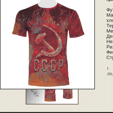
Фу
Ма
хл
Те
Ме
Де
Не
Ра
Фи
Ст
L
2XL