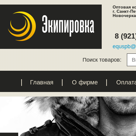
Оптовая к
г. Санкт-П
Новочеркас
8 (921
equspb@l
Поиск товаров:
Главная
О фирме
Оплат