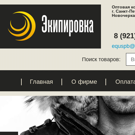
Оптовая к
г. Санкт-П
Новочеркас
8 (921
equspb@l
Поиск товаров:
Главная
О фирме
Оплат