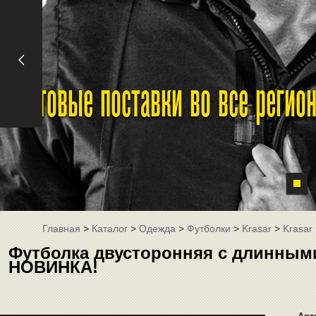
Оптовые поставки во все реги
Главная
>
Каталог
>
Одежда
>
Футболки
>
Krasar
>
Krasar
Футболка двусторонняя с длинными
НОВИНКА!