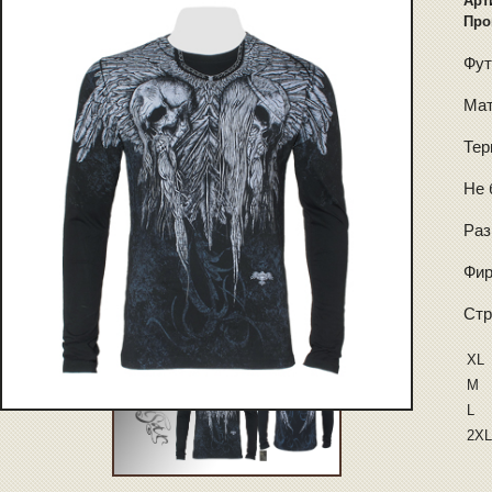
Арт
Про
Фут
Мат
Тер
Не 
Раз
Фир
Стр
XL
M
L
2XL