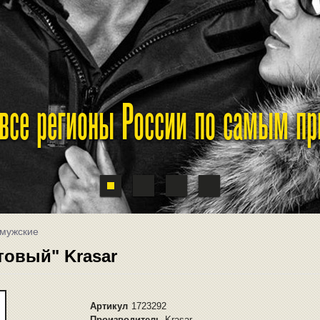
 все регионы России по самым п
 мужские
товый" Krasar
Артикул
1723292
Производитель
Krasar