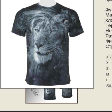
Фу
Ма
хл
Те
Не
Ра
Фи
Ст
XS
XL
S
M
L
2XL