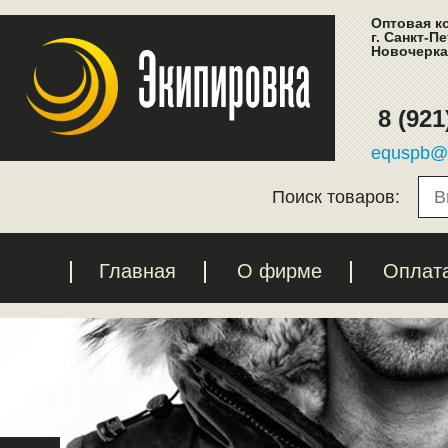
Оптовая к
г. Санкт-П
Новочеркас
8 (921
equspb@l
Поиск товаров:
Главная
О фирме
Оплат