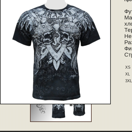
Фу
Ма
хл
Те
Не
Ра
Фи
Ст
XS
XL
3XL