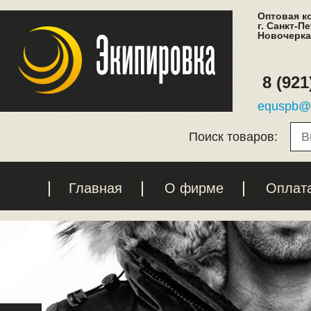
Оптовая к
г. Санкт-П
Новочеркас
8 (921
equspb@l
Поиск товаров:
Главная
О фирме
Оплат