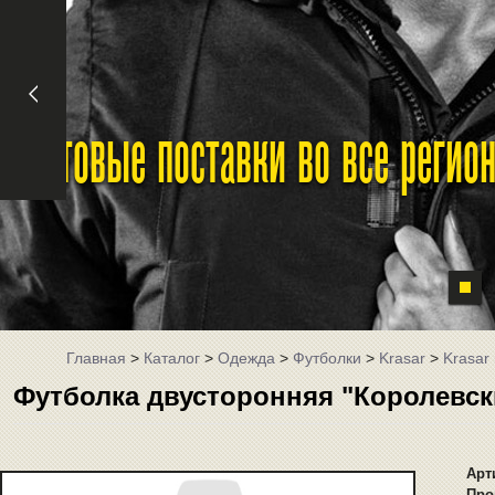
Оптовые поставки во все реги
Главная
>
Каталог
>
Одежда
>
Футболки
>
Krasar
>
Krasar
Футболка двусторонняя "Королевски
Арт
Про