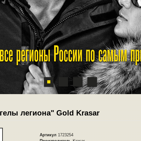
 все регионы России по самым п
елы легиона" Gold Krasar
Артикул
1723254
Производитель
Krasar