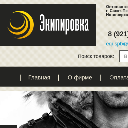
Оптовая к
г. Санкт-П
Новочеркас
8 (921
equspb@l
Поиск товаров:
Главная
О фирме
Оплат