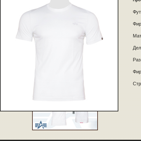
Фут
Фир
Мат
Дел
Раз
Фир
Стр