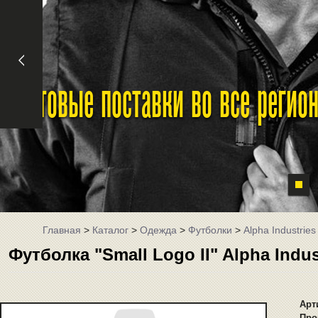
Оптовые поставки во все реги
Главная
>
Каталог
>
Одежда
>
Футболки
>
Alpha Industries
Футболка "Small Logo II" Alpha Indu
Арт
Про