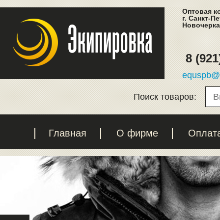
Оптовая к
г. Санкт-П
Новочеркас
8 (921
equspb@l
Поиск товаров:
Главная
О фирме
Оплат